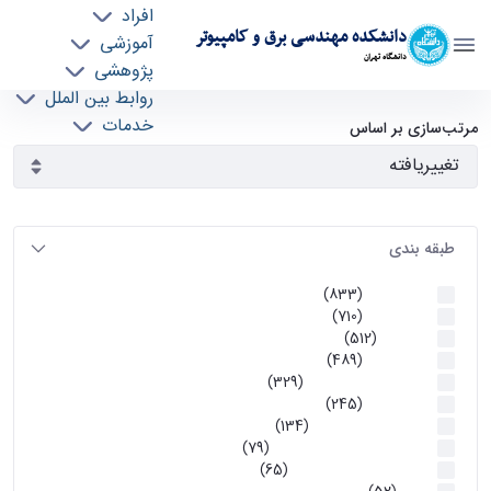
افراد
دانشکده مهندسی برق و کامپیوتر
آموزشی
دانشگاه تهران
پژوهشی
روابط بین الملل
آرشیو اطلاعیه ها - ece- دانشکده مهندسی برق و
خدمات
مرتب‌سازی بر اساس
جذب نیرو
کامپیوتر
طبقه بندی
اطلاعیه ها
(833)
اطلاعیه ها
(710)
آموزشی
(512)
اطلاعیه ها
(489)
اطلاعیه‌های‌ آموزشی
(329)
اطلاعیه ها
(245)
اطلاعیه‌های عمومی
(134)
معاونت تحصیلات تکمیلی
(79)
اخبار آموزش کارشناسی
(65)