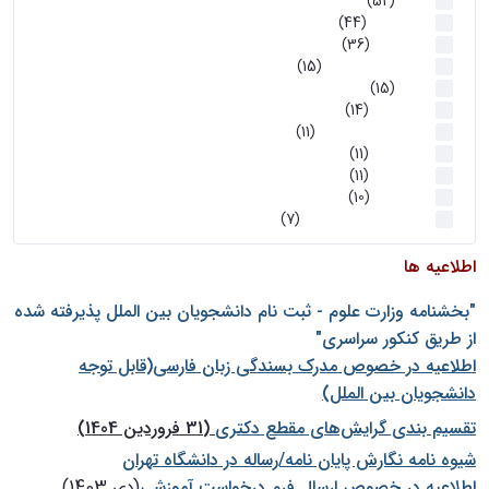
اخبار
(52)
سخنرانیها
(44)
رویدادها
(36)
اخبار و رویداد ها
(15)
اخبار
(15)
روز پروژه
(14)
کارگاه‌های آموزشی
(11)
روز پروژه
(11)
پژوهشی
(11)
رویدادها
(10)
اخبار هوش و رباتیک
(7)
اطلاعیه ها
"بخشنامه وزارت علوم - ثبت نام دانشجويان بين الملل پذيرفته شده
از طريق كنكور سراسری"
اطلاعیه در خصوص مدرک بسندگی زبان فارسی(قابل توجه
دانشجویان بین الملل)
تقسیم بندی گرایش‌های مقطع دکتری
(31 فروردین 1404)
شيوه نامه نگارش پايان نامه/رساله در دانشگاه تهران
اطلاعیه در خصوص ارسال فرم درخواست آموزشی
(دی 1403)