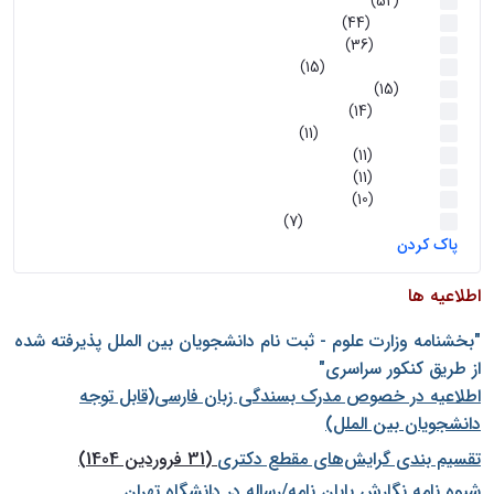
اخبار
(52)
سخنرانیها
(44)
رویدادها
(36)
اخبار و رویداد ها
(15)
اخبار
(15)
روز پروژه
(14)
کارگاه‌های آموزشی
(11)
روز پروژه
(11)
پژوهشی
(11)
رویدادها
(10)
اخبار هوش و رباتیک
(7)
پاک کردن
اطلاعیه ها
"بخشنامه وزارت علوم - ثبت نام دانشجويان بين الملل پذيرفته شده
از طريق كنكور سراسری"
اطلاعیه در خصوص مدرک بسندگی زبان فارسی(قابل توجه
دانشجویان بین الملل)
تقسیم بندی گرایش‌های مقطع دکتری
(31 فروردین 1404)
شيوه نامه نگارش پايان نامه/رساله در دانشگاه تهران