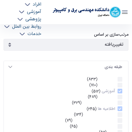
افراد
دانشکده مهندسی برق و کامپیوتر
آموزشی
دانشگاه تهران
پژوهشی
روابط بین الملل
آرشیو اطلاعیه ها - ece- دانشکده مهندسی برق و
خدمات
مرتب‌سازی بر اساس
جذب نیرو
کامپیوتر
طبقه بندی
اطلاعیه ها
(833)
اطلاعیه ها
(710)
آموزشی
(512)
اطلاعیه ها
(489)
اطلاعیه‌های‌ آموزشی
(329)
اطلاعیه ها
(245)
اطلاعیه‌های عمومی
(134)
معاونت تحصیلات تکمیلی
(79)
اخبار آموزش کارشناسی
(65)