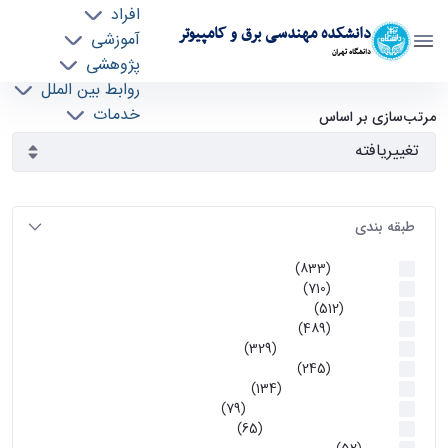
افراد
دانشکده مهندسی برق و کامپیوتر
آموزشی
دانشگاه تهران
پژوهشی
روابط بین الملل
آرشیو اطلاعیه ها - ece- دانشکده مهندسی برق و
خدمات
مرتب‌سازی بر اساس
جذب نیرو
کامپیوتر
طبقه بندی
اطلاعیه ها
(833)
اطلاعیه ها
(710)
آموزشی
(512)
اطلاعیه ها
(489)
اطلاعیه‌های‌ آموزشی
(329)
اطلاعیه ها
(245)
اطلاعیه‌های عمومی
(134)
معاونت تحصیلات تکمیلی
(79)
اخبار آموزش کارشناسی
(65)