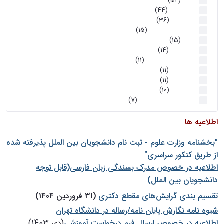
اخبار
(52)
سخنرانیها
(44)
رویدادها
(36)
اخبار و رویداد ها
(15)
اخبار
(15)
روز پروژه
(14)
کارگاه‌های آموزشی
(11)
روز پروژه
(11)
پژوهشی
(11)
رویدادها
(10)
اخبار هوش و رباتیک
(7)
اطلاعیه ها
"بخشنامه وزارت علوم - ثبت نام دانشجويان بين الملل پذيرفته شده
از طريق كنكور سراسری"
اطلاعیه در خصوص مدرک بسندگی زبان فارسی(قابل توجه
دانشجویان بین الملل)
تقسیم بندی گرایش‌های مقطع دکتری
(31 فروردین 1404)
شيوه نامه نگارش پايان نامه/رساله در دانشگاه تهران
اطلاعیه در خصوص ارسال فرم درخواست آموزشی
(دی 1403)