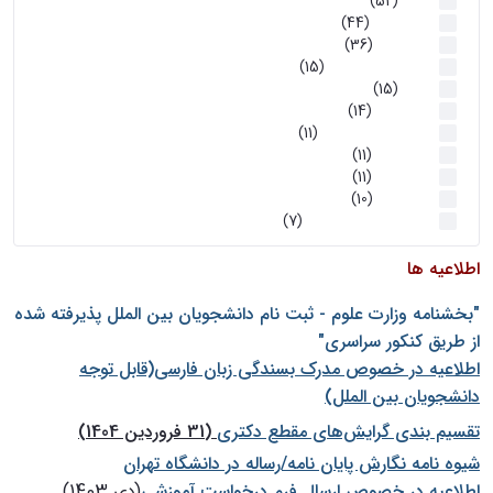
اخبار
(52)
سخنرانیها
(44)
رویدادها
(36)
اخبار و رویداد ها
(15)
اخبار
(15)
روز پروژه
(14)
کارگاه‌های آموزشی
(11)
روز پروژه
(11)
پژوهشی
(11)
رویدادها
(10)
اخبار هوش و رباتیک
(7)
اطلاعیه ها
"بخشنامه وزارت علوم - ثبت نام دانشجويان بين الملل پذيرفته شده
از طريق كنكور سراسری"
اطلاعیه در خصوص مدرک بسندگی زبان فارسی(قابل توجه
دانشجویان بین الملل)
تقسیم بندی گرایش‌های مقطع دکتری
(31 فروردین 1404)
شيوه نامه نگارش پايان نامه/رساله در دانشگاه تهران
اطلاعیه در خصوص ارسال فرم درخواست آموزشی
(دی 1403)