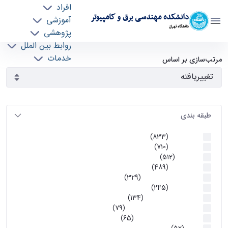
افراد
دانشکده مهندسی برق و کامپیوتر
آموزشی
دانشگاه تهران
پژوهشی
روابط بین الملل
آرشیو اطلاعیه ها - ece- دانشکده مهندسی برق و
خدمات
مرتب‌سازی بر اساس
جذب نیرو
کامپیوتر
طبقه بندی
اطلاعیه ها
(833)
اطلاعیه ها
(710)
آموزشی
(512)
اطلاعیه ها
(489)
اطلاعیه‌های‌ آموزشی
(329)
اطلاعیه ها
(245)
اطلاعیه‌های عمومی
(134)
معاونت تحصیلات تکمیلی
(79)
اخبار آموزش کارشناسی
(65)