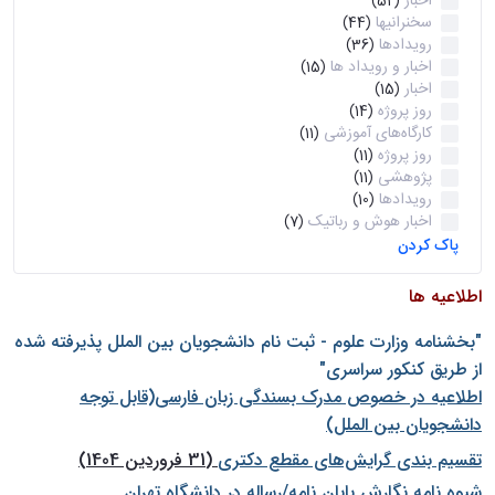
اخبار
(52)
سخنرانیها
(44)
رویدادها
(36)
اخبار و رویداد ها
(15)
اخبار
(15)
روز پروژه
(14)
کارگاه‌های آموزشی
(11)
روز پروژه
(11)
پژوهشی
(11)
رویدادها
(10)
اخبار هوش و رباتیک
(7)
پاک کردن
اطلاعیه ها
"بخشنامه وزارت علوم - ثبت نام دانشجويان بين الملل پذيرفته شده
از طريق كنكور سراسری"
اطلاعیه در خصوص مدرک بسندگی زبان فارسی(قابل توجه
دانشجویان بین الملل)
تقسیم بندی گرایش‌های مقطع دکتری
(31 فروردین 1404)
شيوه نامه نگارش پايان نامه/رساله در دانشگاه تهران