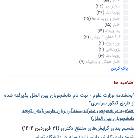
اخبار
(52)
سخنرانیها
(44)
رویدادها
(36)
اخبار و رویداد ها
(15)
اخبار
(15)
روز پروژه
(14)
کارگاه‌های آموزشی
(11)
روز پروژه
(11)
پژوهشی
(11)
رویدادها
(10)
اخبار هوش و رباتیک
(7)
پاک کردن
اطلاعیه ها
"بخشنامه وزارت علوم - ثبت نام دانشجويان بين الملل پذيرفته شده
از طريق كنكور سراسری"
اطلاعیه در خصوص مدرک بسندگی زبان فارسی(قابل توجه
دانشجویان بین الملل)
تقسیم بندی گرایش‌های مقطع دکتری
(31 فروردین 1404)
شيوه نامه نگارش پايان نامه/رساله در دانشگاه تهران