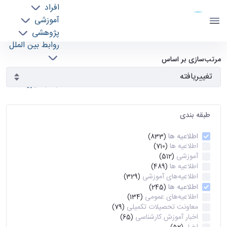
افراد
دانشکده مهندسی برق و کامپیوتر
آموزشی
دانشگاه تهران
پژوهشی
روابط بین الملل
آرشیو اطلاعیه ها - ece- دانشکده مهندسی برق و
خدمات
مرتب‌سازی بر اساس
جذب نیرو
کامپیوتر
طبقه بندی
اطلاعیه ها
(833)
اطلاعیه ها
(710)
آموزشی
(512)
اطلاعیه ها
(489)
اطلاعیه‌های‌ آموزشی
(329)
اطلاعیه ها
(245)
اطلاعیه‌های عمومی
(134)
معاونت تحصیلات تکمیلی
(79)
اخبار آموزش کارشناسی
(65)