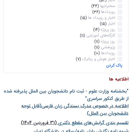
اخبار
(52)
سخنرانیها
(44)
رویدادها
(36)
اخبار و رویداد ها
(15)
اخبار
(15)
روز پروژه
(14)
کارگاه‌های آموزشی
(11)
روز پروژه
(11)
پژوهشی
(11)
رویدادها
(10)
اخبار هوش و رباتیک
(7)
پاک کردن
اطلاعیه ها
"بخشنامه وزارت علوم - ثبت نام دانشجويان بين الملل پذيرفته شده
از طريق كنكور سراسری"
اطلاعیه در خصوص مدرک بسندگی زبان فارسی(قابل توجه
دانشجویان بین الملل)
تقسیم بندی گرایش‌های مقطع دکتری
(31 فروردین 1404)
شيوه نامه نگارش پايان نامه/رساله در دانشگاه تهران