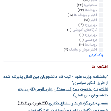
اخبار
(52)
سخنرانیها
(44)
رویدادها
(36)
اخبار و رویداد ها
(15)
اخبار
(15)
روز پروژه
(14)
کارگاه‌های آموزشی
(11)
روز پروژه
(11)
پژوهشی
(11)
رویدادها
(10)
اخبار هوش و رباتیک
(7)
پاک کردن
اطلاعیه ها
"بخشنامه وزارت علوم - ثبت نام دانشجويان بين الملل پذيرفته شده
از طريق كنكور سراسری"
اطلاعیه در خصوص مدرک بسندگی زبان فارسی(قابل توجه
دانشجویان بین الملل)
تقسیم بندی گرایش‌های مقطع دکتری
(31 فروردین 1404)
شيوه نامه نگارش پايان نامه/رساله در دانشگاه تهران