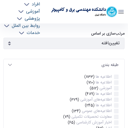
افراد
دانشکده مهندسی برق و کامپیوتر
آموزشی
دانشگاه تهران
پژوهشی
روابط بین الملل
آرشیو اطلاعیه ها - ece- دانشکده مهندسی برق و
خدمات
مرتب‌سازی بر اساس
جذب نیرو
کامپیوتر
طبقه بندی
اطلاعیه ها
(833)
اطلاعیه ها
(710)
آموزشی
(512)
اطلاعیه ها
(489)
اطلاعیه‌های‌ آموزشی
(329)
اطلاعیه ها
(245)
اطلاعیه‌های عمومی
(134)
معاونت تحصیلات تکمیلی
(79)
اخبار آموزش کارشناسی
(65)