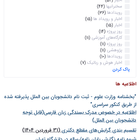
اخبار
(52)
سخنرانیها
(44)
رویدادها
(36)
اخبار و رویداد ها
(15)
اخبار
(15)
روز پروژه
(14)
کارگاه‌های آموزشی
(11)
روز پروژه
(11)
پژوهشی
(11)
رویدادها
(10)
اخبار هوش و رباتیک
(7)
پاک کردن
اطلاعیه ها
"بخشنامه وزارت علوم - ثبت نام دانشجويان بين الملل پذيرفته شده
از طريق كنكور سراسری"
اطلاعیه در خصوص مدرک بسندگی زبان فارسی(قابل توجه
دانشجویان بین الملل)
تقسیم بندی گرایش‌های مقطع دکتری
(31 فروردین 1404)
شيوه نامه نگارش پايان نامه/رساله در دانشگاه تهران