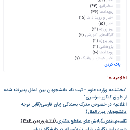
اخبار
(52)
سخنرانیها
(44)
رویدادها
(36)
اخبار و رویداد ها
(15)
اخبار
(15)
روز پروژه
(14)
کارگاه‌های آموزشی
(11)
روز پروژه
(11)
پژوهشی
(11)
رویدادها
(10)
اخبار هوش و رباتیک
(7)
پاک کردن
اطلاعیه ها
"بخشنامه وزارت علوم - ثبت نام دانشجويان بين الملل پذيرفته شده
از طريق كنكور سراسری"
اطلاعیه در خصوص مدرک بسندگی زبان فارسی(قابل توجه
دانشجویان بین الملل)
تقسیم بندی گرایش‌های مقطع دکتری
(31 فروردین 1404)
شيوه نامه نگارش پايان نامه/رساله در دانشگاه تهران