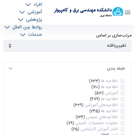
افراد
دانشکده مهندسی برق و کامپیوتر
آموزشی
دانشگاه تهران
پژوهشی
روابط بین الملل
آرشیو اطلاعیه ها - ece- دانشکده مهندسی برق و
خدمات
مرتب‌سازی بر اساس
جذب نیرو
کامپیوتر
طبقه بندی
اطلاعیه ها
(833)
اطلاعیه ها
(710)
آموزشی
(512)
اطلاعیه ها
(489)
اطلاعیه‌های‌ آموزشی
(329)
اطلاعیه ها
(245)
اطلاعیه‌های عمومی
(134)
معاونت تحصیلات تکمیلی
(79)
اخبار آموزش کارشناسی
(65)