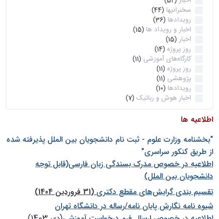
اخبار
(52)
سخنرانیها
(44)
رویدادها
(36)
اخبار و رویداد ها
(15)
اخبار
(15)
روز پروژه
(14)
کارگاه‌های آموزشی
(11)
روز پروژه
(11)
پژوهشی
(11)
رویدادها
(10)
اخبار هوش و رباتیک
(7)
اطلاعیه ها
"بخشنامه وزارت علوم - ثبت نام دانشجويان بين الملل پذيرفته شده
از طريق كنكور سراسری"
اطلاعیه در خصوص مدرک بسندگی زبان فارسی(قابل توجه
دانشجویان بین الملل)
تقسیم بندی گرایش‌های مقطع دکتری
(31 فروردین 1404)
شيوه نامه نگارش پايان نامه/رساله در دانشگاه تهران
اطلاعیه در خصوص ارسال فرم درخواست آموزشی
(دی 1403)