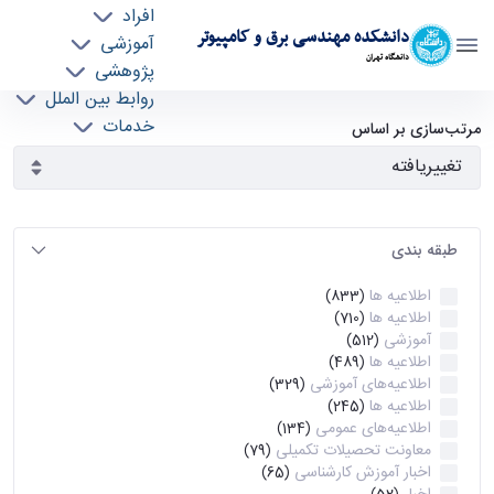
افراد
دانشکده مهندسی برق و کامپیوتر
آموزشی
دانشگاه تهران
پژوهشی
روابط بین الملل
آرشیو اطلاعیه ها - ece- دانشکده مهندسی برق و
خدمات
مرتب‌سازی بر اساس
جذب نیرو
کامپیوتر
طبقه بندی
اطلاعیه ها
(833)
اطلاعیه ها
(710)
آموزشی
(512)
اطلاعیه ها
(489)
اطلاعیه‌های‌ آموزشی
(329)
اطلاعیه ها
(245)
اطلاعیه‌های عمومی
(134)
معاونت تحصیلات تکمیلی
(79)
اخبار آموزش کارشناسی
(65)