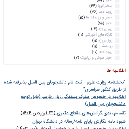
اخبار
(52)
سخنرانیها
(44)
رویدادها
(36)
اخبار و رویداد ها
(15)
اخبار
(15)
روز پروژه
(14)
کارگاه‌های آموزشی
(11)
روز پروژه
(11)
پژوهشی
(11)
رویدادها
(10)
اخبار هوش و رباتیک
(7)
اطلاعیه ها
"بخشنامه وزارت علوم - ثبت نام دانشجويان بين الملل پذيرفته شده
از طريق كنكور سراسری"
اطلاعیه در خصوص مدرک بسندگی زبان فارسی(قابل توجه
دانشجویان بین الملل)
تقسیم بندی گرایش‌های مقطع دکتری
(31 فروردین 1404)
شيوه نامه نگارش پايان نامه/رساله در دانشگاه تهران
اطلاعیه در خصوص ارسال فرم درخواست آموزشی
(دی 1403)