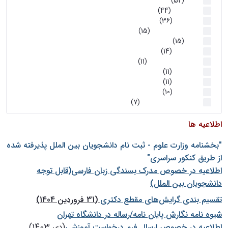
اخبار
(52)
سخنرانیها
(44)
رویدادها
(36)
اخبار و رویداد ها
(15)
اخبار
(15)
روز پروژه
(14)
کارگاه‌های آموزشی
(11)
روز پروژه
(11)
پژوهشی
(11)
رویدادها
(10)
اخبار هوش و رباتیک
(7)
اطلاعیه ها
"بخشنامه وزارت علوم - ثبت نام دانشجويان بين الملل پذيرفته شده
از طريق كنكور سراسری"
اطلاعیه در خصوص مدرک بسندگی زبان فارسی(قابل توجه
دانشجویان بین الملل)
تقسیم بندی گرایش‌های مقطع دکتری
(31 فروردین 1404)
شيوه نامه نگارش پايان نامه/رساله در دانشگاه تهران
اطلاعیه در خصوص ارسال فرم درخواست آموزشی
(دی 1403)