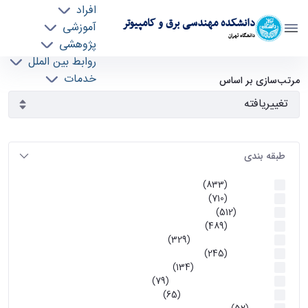
افراد
دانشکده مهندسی برق و کامپیوتر
آموزشی
دانشگاه تهران
پژوهشی
روابط بین الملل
آرشیو اطلاعیه ها - ece- دانشکده مهندسی برق و
خدمات
مرتب‌سازی بر اساس
جذب نیرو
کامپیوتر
طبقه بندی
اطلاعیه ها
(833)
اطلاعیه ها
(710)
آموزشی
(512)
اطلاعیه ها
(489)
اطلاعیه‌های‌ آموزشی
(329)
اطلاعیه ها
(245)
اطلاعیه‌های عمومی
(134)
معاونت تحصیلات تکمیلی
(79)
اخبار آموزش کارشناسی
(65)