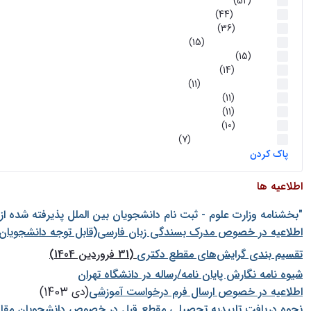
اخبار
(52)
سخنرانیها
(44)
رویدادها
(36)
اخبار و رویداد ها
(15)
اخبار
(15)
روز پروژه
(14)
کارگاه‌های آموزشی
(11)
روز پروژه
(11)
پژوهشی
(11)
رویدادها
(10)
اخبار هوش و رباتیک
(7)
پاک کردن
اطلاعیه ها
"بخشنامه وزارت علوم - ثبت نام دانشجويان بين الملل پذيرفته شده ا
اطلاعیه در خصوص مدرک بسندگی زبان فارسی(قابل توجه دانشجویان 
تقسیم بندی گرایش‌های مقطع دکتری
(31 فروردین 1404)
شيوه نامه نگارش پايان نامه/رساله در دانشگاه تهران
اطلاعیه در خصوص ارسال فرم درخواست آموزشی
(دی 1403)
نحوه دریافت تاییدیه تحصیلی مقطع قبل در خصوص دانشجویان مقا