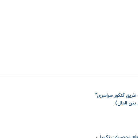
ز طريق كنكور سراسری"
بین الملل)
طع تحصیلات تکمیلی