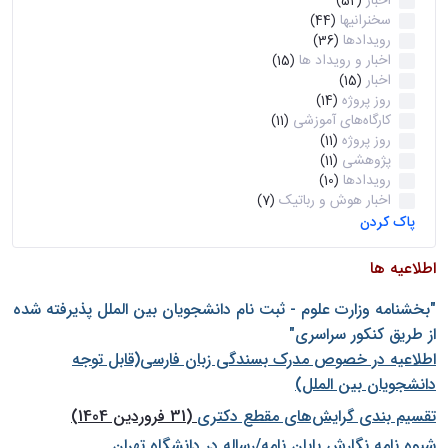
اخبار
(52)
سخنرانیها
(44)
رویدادها
(36)
اخبار و رویداد ها
(15)
اخبار
(15)
روز پروژه
(14)
کارگاه‌های آموزشی
(11)
روز پروژه
(11)
پژوهشی
(11)
رویدادها
(10)
اخبار هوش و رباتیک
(7)
پاک کردن
اطلاعیه ها
"بخشنامه وزارت علوم - ثبت نام دانشجويان بين الملل پذيرفته شده
از طريق كنكور سراسری"
اطلاعیه در خصوص مدرک بسندگی زبان فارسی(قابل توجه
دانشجویان بین الملل)
تقسیم بندی گرایش‌های مقطع دکتری
(31 فروردین 1404)
شيوه نامه نگارش پايان نامه/رساله در دانشگاه تهران