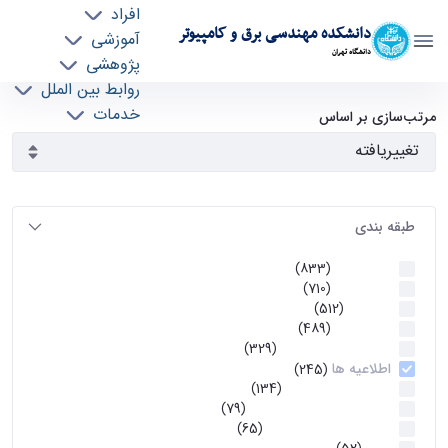
افراد
دانشکده مهندسی برق و کامپیوتر
آموزشی
دانشگاه تهران
پژوهشی
روابط بین الملل
آرشیو اطلاعیه ها - ece- دانشکده مهندسی برق و
خدمات
مرتب‌سازی بر اساس
جذب نیرو
کامپیوتر
طبقه بندی
اطلاعیه ها
(833)
اطلاعیه ها
(710)
آموزشی
(512)
اطلاعیه ها
(489)
اطلاعیه‌های‌ آموزشی
(329)
اطلاعیه ها
(245)
اطلاعیه‌های عمومی
(134)
معاونت تحصیلات تکمیلی
(79)
اخبار آموزش کارشناسی
(65)