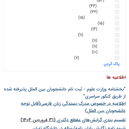
اخبار
(52)
سخنرانیها
(44)
رویدادها
(36)
اخبار و رویداد ها
(15)
اخبار
(15)
روز پروژه
(14)
کارگاه‌های آموزشی
(11)
روز پروژه
(11)
پژوهشی
(11)
رویدادها
(10)
اخبار هوش و رباتیک
(7)
پاک کردن
اطلاعیه ها
"بخشنامه وزارت علوم - ثبت نام دانشجويان بين الملل پذيرفته شده
از طريق كنكور سراسری"
اطلاعیه در خصوص مدرک بسندگی زبان فارسی(قابل توجه
دانشجویان بین الملل)
تقسیم بندی گرایش‌های مقطع دکتری
(31 فروردین 1404)
شيوه نامه نگارش پايان نامه/رساله در دانشگاه تهران