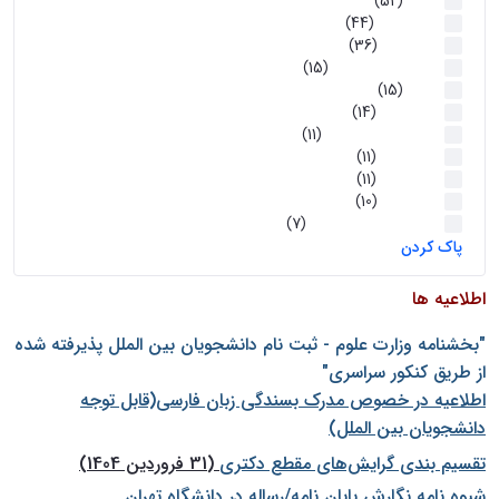
اخبار
(52)
سخنرانیها
(44)
رویدادها
(36)
اخبار و رویداد ها
(15)
اخبار
(15)
روز پروژه
(14)
کارگاه‌های آموزشی
(11)
روز پروژه
(11)
پژوهشی
(11)
رویدادها
(10)
اخبار هوش و رباتیک
(7)
پاک کردن
اطلاعیه ها
"بخشنامه وزارت علوم - ثبت نام دانشجويان بين الملل پذيرفته شده
از طريق كنكور سراسری"
اطلاعیه در خصوص مدرک بسندگی زبان فارسی(قابل توجه
دانشجویان بین الملل)
تقسیم بندی گرایش‌های مقطع دکتری
(31 فروردین 1404)
شيوه نامه نگارش پايان نامه/رساله در دانشگاه تهران