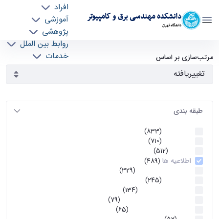
افراد
دانشکده مهندسی برق و کامپیوتر
آموزشی
دانشگاه تهران
پژوهشی
روابط بین الملل
آرشیو اطلاعیه ها - ece- دانشکده مهندسی برق و
خدمات
مرتب‌سازی بر اساس
جذب نیرو
کامپیوتر
طبقه بندی
اطلاعیه ها
(833)
اطلاعیه ها
(710)
آموزشی
(512)
اطلاعیه ها
(489)
اطلاعیه‌های‌ آموزشی
(329)
اطلاعیه ها
(245)
اطلاعیه‌های عمومی
(134)
معاونت تحصیلات تکمیلی
(79)
اخبار آموزش کارشناسی
(65)