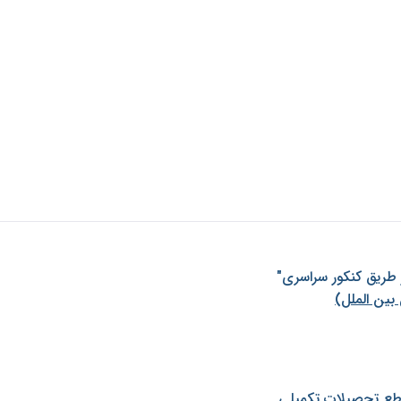
ز طريق كنكور سراسری"
بین الملل)
طع تحصیلات تکمیلی