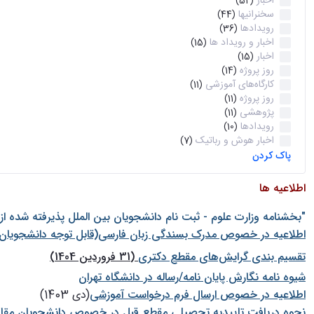
اخبار
(52)
سخنرانیها
(44)
رویدادها
(36)
اخبار و رویداد ها
(15)
اخبار
(15)
روز پروژه
(14)
کارگاه‌های آموزشی
(11)
روز پروژه
(11)
پژوهشی
(11)
رویدادها
(10)
اخبار هوش و رباتیک
(7)
پاک کردن
اطلاعیه ها
"بخشنامه وزارت علوم - ثبت نام دانشجويان بين الملل پذيرفته شده ا
اطلاعیه در خصوص مدرک بسندگی زبان فارسی(قابل توجه دانشجویان 
تقسیم بندی گرایش‌های مقطع دکتری
(31 فروردین 1404)
شيوه نامه نگارش پايان نامه/رساله در دانشگاه تهران
اطلاعیه در خصوص ارسال فرم درخواست آموزشی
(دی 1403)
نحوه دریافت تاییدیه تحصیلی مقطع قبل در خصوص دانشجویان مقا