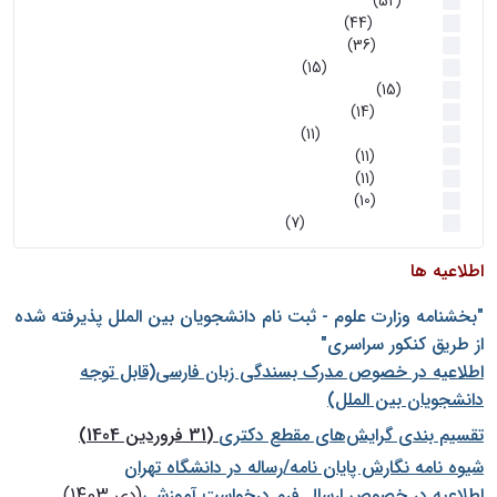
اخبار
(52)
سخنرانیها
(44)
رویدادها
(36)
اخبار و رویداد ها
(15)
اخبار
(15)
روز پروژه
(14)
کارگاه‌های آموزشی
(11)
روز پروژه
(11)
پژوهشی
(11)
رویدادها
(10)
اخبار هوش و رباتیک
(7)
اطلاعیه ها
"بخشنامه وزارت علوم - ثبت نام دانشجويان بين الملل پذيرفته شده
از طريق كنكور سراسری"
اطلاعیه در خصوص مدرک بسندگی زبان فارسی(قابل توجه
دانشجویان بین الملل)
تقسیم بندی گرایش‌های مقطع دکتری
(31 فروردین 1404)
شيوه نامه نگارش پايان نامه/رساله در دانشگاه تهران
اطلاعیه در خصوص ارسال فرم درخواست آموزشی
(دی 1403)