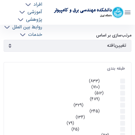
افراد
دانشکده مهندسی برق و کامپیوتر
آموزشی
دانشگاه تهران
پژوهشی
روابط بین الملل
آرشیو اطلاعیه ها - ece- دانشکده مهندسی برق و
خدمات
مرتب‌سازی بر اساس
جذب نیرو
کامپیوتر
طبقه بندی
اطلاعیه ها
(833)
اطلاعیه ها
(710)
آموزشی
(512)
اطلاعیه ها
(489)
اطلاعیه‌های‌ آموزشی
(329)
اطلاعیه ها
(245)
اطلاعیه‌های عمومی
(134)
معاونت تحصیلات تکمیلی
(79)
اخبار آموزش کارشناسی
(65)