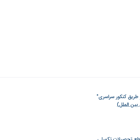
ز طريق كنكور سراسری"
بین الملل)
طع تحصیلات تکمیلی