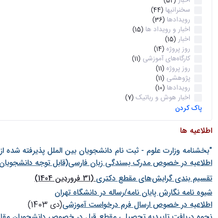
اخبار
(52)
سخنرانیها
(44)
رویدادها
(36)
اخبار و رویداد ها
(15)
اخبار
(15)
روز پروژه
(14)
کارگاه‌های آموزشی
(11)
روز پروژه
(11)
پژوهشی
(11)
رویدادها
(10)
اخبار هوش و رباتیک
(7)
پاک کردن
اطلاعیه ها
"بخشنامه وزارت علوم - ثبت نام دانشجويان بين الملل پذيرفته شده ا
اطلاعیه در خصوص مدرک بسندگی زبان فارسی(قابل توجه دانشجویان 
تقسیم بندی گرایش‌های مقطع دکتری
(31 فروردین 1404)
شيوه نامه نگارش پايان نامه/رساله در دانشگاه تهران
اطلاعیه در خصوص ارسال فرم درخواست آموزشی
(دی 1403)
نحوه دریافت تاییدیه تحصیلی مقطع قبل در خصوص دانشجویان مقا