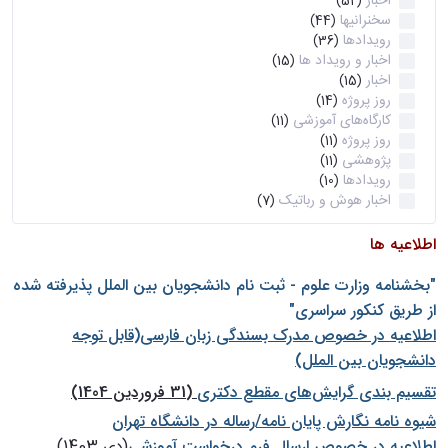
اخبار
(52)
سخنرانیها
(44)
رویدادها
(36)
اخبار و رویداد ها
(15)
اخبار
(15)
روز پروژه
(14)
کارگاه‌های آموزشی
(11)
روز پروژه
(11)
پژوهشی
(11)
رویدادها
(10)
اخبار هوش و رباتیک
(7)
اطلاعیه ها
"بخشنامه وزارت علوم - ثبت نام دانشجويان بين الملل پذيرفته شده
از طريق كنكور سراسری"
اطلاعیه در خصوص مدرک بسندگی زبان فارسی(قابل توجه
دانشجویان بین الملل)
تقسیم بندی گرایش‌های مقطع دکتری
(31 فروردین 1404)
شيوه نامه نگارش پايان نامه/رساله در دانشگاه تهران
اطلاعیه در خصوص ارسال فرم درخواست آموزشی
(دی 1403)