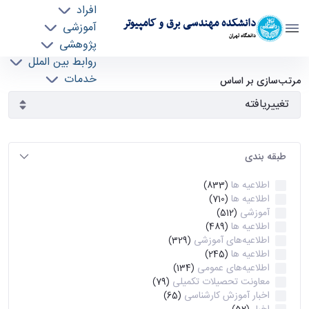
افراد
دانشکده مهندسی برق و کامپیوتر
آموزشی
دانشگاه تهران
پژوهشی
روابط بین الملل
آرشیو اطلاعیه ها - ece- دانشکده مهندسی برق و
خدمات
مرتب‌سازی بر اساس
جذب نیرو
کامپیوتر
طبقه بندی
اطلاعیه ها
(833)
اطلاعیه ها
(710)
آموزشی
(512)
اطلاعیه ها
(489)
اطلاعیه‌های‌ آموزشی
(329)
اطلاعیه ها
(245)
اطلاعیه‌های عمومی
(134)
معاونت تحصیلات تکمیلی
(79)
اخبار آموزش کارشناسی
(65)