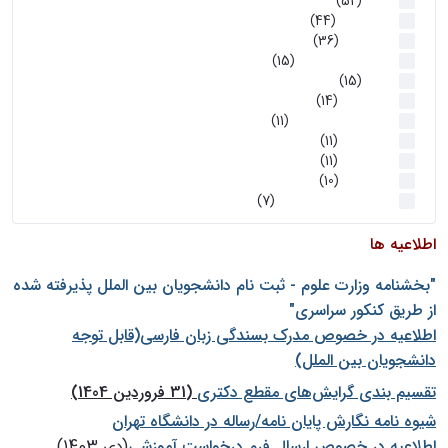
اخبار
(52)
سخنرانیها
(44)
رویدادها
(36)
اخبار و رویداد ها
(15)
اخبار
(15)
روز پروژه
(14)
کارگاه‌های آموزشی
(11)
روز پروژه
(11)
پژوهشی
(11)
رویدادها
(10)
اخبار هوش و رباتیک
(7)
اطلاعیه ها
"بخشنامه وزارت علوم - ثبت نام دانشجويان بين الملل پذيرفته شده
از طريق كنكور سراسری"
اطلاعیه در خصوص مدرک بسندگی زبان فارسی(قابل توجه
دانشجویان بین الملل)
تقسیم بندی گرایش‌های مقطع دکتری
(31 فروردین 1404)
شيوه نامه نگارش پايان نامه/رساله در دانشگاه تهران
اطلاعیه در خصوص ارسال فرم درخواست آموزشی
(دی 1403)