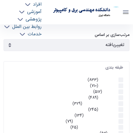
افراد
دانشکده مهندسی برق و کامپیوتر
آموزشی
دانشگاه تهران
پژوهشی
روابط بین الملل
آرشیو اطلاعیه ها - ece- دانشکده مهندسی برق و
خدمات
مرتب‌سازی بر اساس
جذب نیرو
کامپیوتر
طبقه بندی
اطلاعیه ها
(833)
اطلاعیه ها
(710)
آموزشی
(512)
اطلاعیه ها
(489)
اطلاعیه‌های‌ آموزشی
(329)
اطلاعیه ها
(245)
اطلاعیه‌های عمومی
(134)
معاونت تحصیلات تکمیلی
(79)
اخبار آموزش کارشناسی
(65)