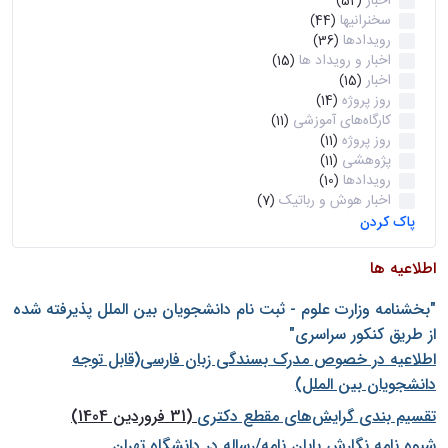
اخبار
(52)
سخنرانیها
(44)
رویدادها
(36)
اخبار و رویداد ها
(15)
اخبار
(15)
روز پروژه
(14)
کارگاه‌های آموزشی
(11)
روز پروژه
(11)
پژوهشی
(11)
رویدادها
(10)
اخبار هوش و رباتیک
(7)
پاک کردن
اطلاعیه ها
"بخشنامه وزارت علوم - ثبت نام دانشجويان بين الملل پذيرفته شده
از طريق كنكور سراسری"
اطلاعیه در خصوص مدرک بسندگی زبان فارسی(قابل توجه
دانشجویان بین الملل)
تقسیم بندی گرایش‌های مقطع دکتری
(31 فروردین 1404)
شيوه نامه نگارش پايان نامه/رساله در دانشگاه تهران