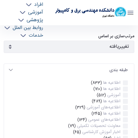
افراد
دانشکده مهندسی برق و کامپیوتر
آموزشی
دانشگاه تهران
پژوهشی
روابط بین الملل
آرشیو اطلاعیه ها - ece- دانشکده مهندسی برق و
خدمات
مرتب‌سازی بر اساس
جذب نیرو
کامپیوتر
طبقه بندی
اطلاعیه ها
(833)
اطلاعیه ها
(710)
آموزشی
(512)
اطلاعیه ها
(489)
اطلاعیه‌های‌ آموزشی
(329)
اطلاعیه ها
(245)
اطلاعیه‌های عمومی
(134)
معاونت تحصیلات تکمیلی
(79)
اخبار آموزش کارشناسی
(65)