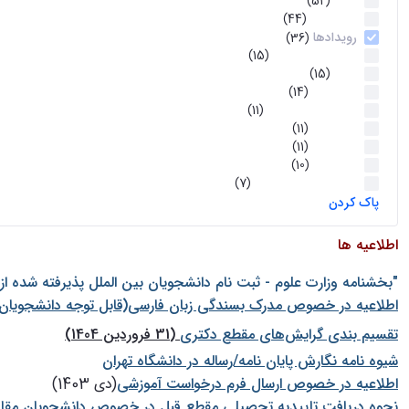
اخبار
(52)
سخنرانیها
(44)
رویدادها
(36)
اخبار و رویداد ها
(15)
اخبار
(15)
روز پروژه
(14)
کارگاه‌های آموزشی
(11)
روز پروژه
(11)
پژوهشی
(11)
رویدادها
(10)
اخبار هوش و رباتیک
(7)
پاک کردن
اطلاعیه ها
"بخشنامه وزارت علوم - ثبت نام دانشجويان بين الملل پذيرفته شده ا
اطلاعیه در خصوص مدرک بسندگی زبان فارسی(قابل توجه دانشجویان 
تقسیم بندی گرایش‌های مقطع دکتری
(31 فروردین 1404)
شيوه نامه نگارش پايان نامه/رساله در دانشگاه تهران
اطلاعیه در خصوص ارسال فرم درخواست آموزشی
(دی 1403)
نحوه دریافت تاییدیه تحصیلی مقطع قبل در خصوص دانشجویان مقا