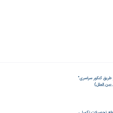
ز طريق كنكور سراسری"
بین الملل)
طع تحصیلات تکمیلی