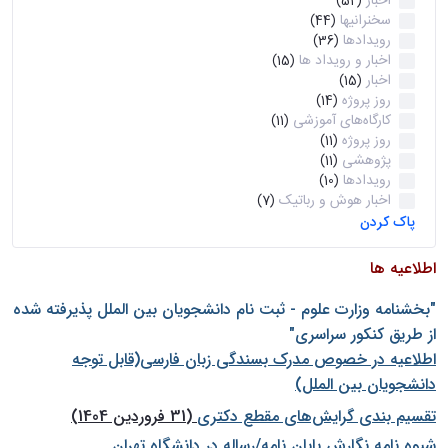
اخبار
(52)
سخنرانیها
(44)
رویدادها
(36)
اخبار و رویداد ها
(15)
اخبار
(15)
روز پروژه
(14)
کارگاه‌های آموزشی
(11)
روز پروژه
(11)
پژوهشی
(11)
رویدادها
(10)
اخبار هوش و رباتیک
(7)
پاک کردن
اطلاعیه ها
"بخشنامه وزارت علوم - ثبت نام دانشجويان بين الملل پذيرفته شده
از طريق كنكور سراسری"
اطلاعیه در خصوص مدرک بسندگی زبان فارسی(قابل توجه
دانشجویان بین الملل)
تقسیم بندی گرایش‌های مقطع دکتری
(31 فروردین 1404)
شيوه نامه نگارش پايان نامه/رساله در دانشگاه تهران