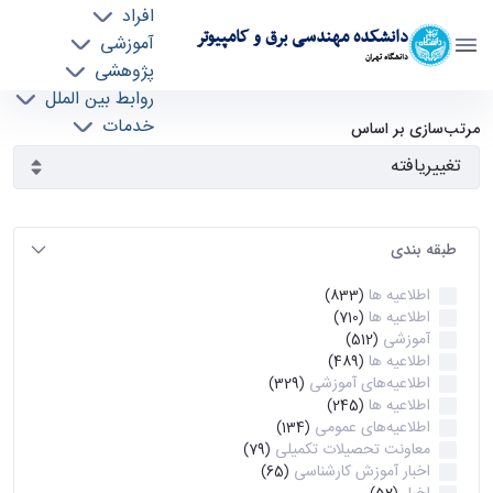
افراد
دانشکده مهندسی برق و کامپیوتر
آموزشی
دانشگاه تهران
پژوهشی
روابط بین الملل
آرشیو اطلاعیه ها - ece- دانشکده مهندسی برق و
خدمات
مرتب‌سازی بر اساس
جذب نیرو
کامپیوتر
طبقه بندی
اطلاعیه ها
(833)
اطلاعیه ها
(710)
آموزشی
(512)
اطلاعیه ها
(489)
اطلاعیه‌های‌ آموزشی
(329)
اطلاعیه ها
(245)
اطلاعیه‌های عمومی
(134)
معاونت تحصیلات تکمیلی
(79)
اخبار آموزش کارشناسی
(65)