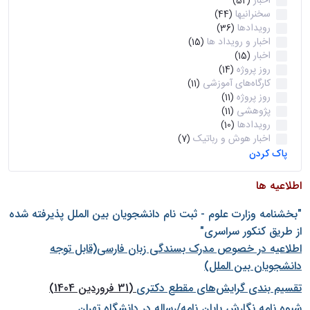
اخبار
(52)
سخنرانیها
(44)
رویدادها
(36)
اخبار و رویداد ها
(15)
اخبار
(15)
روز پروژه
(14)
کارگاه‌های آموزشی
(11)
روز پروژه
(11)
پژوهشی
(11)
رویدادها
(10)
اخبار هوش و رباتیک
(7)
پاک کردن
اطلاعیه ها
"بخشنامه وزارت علوم - ثبت نام دانشجويان بين الملل پذيرفته شده
از طريق كنكور سراسری"
اطلاعیه در خصوص مدرک بسندگی زبان فارسی(قابل توجه
دانشجویان بین الملل)
تقسیم بندی گرایش‌های مقطع دکتری
(31 فروردین 1404)
شيوه نامه نگارش پايان نامه/رساله در دانشگاه تهران