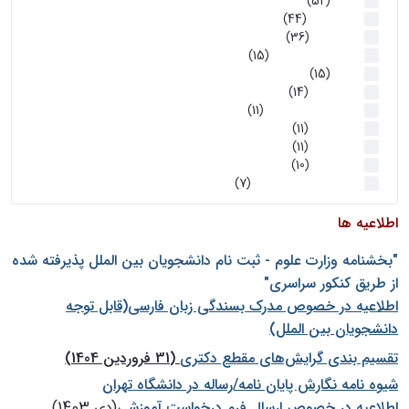
اخبار
(52)
سخنرانیها
(44)
رویدادها
(36)
اخبار و رویداد ها
(15)
اخبار
(15)
روز پروژه
(14)
کارگاه‌های آموزشی
(11)
روز پروژه
(11)
پژوهشی
(11)
رویدادها
(10)
اخبار هوش و رباتیک
(7)
اطلاعیه ها
"بخشنامه وزارت علوم - ثبت نام دانشجويان بين الملل پذيرفته شده
از طريق كنكور سراسری"
اطلاعیه در خصوص مدرک بسندگی زبان فارسی(قابل توجه
دانشجویان بین الملل)
تقسیم بندی گرایش‌های مقطع دکتری
(31 فروردین 1404)
شيوه نامه نگارش پايان نامه/رساله در دانشگاه تهران
اطلاعیه در خصوص ارسال فرم درخواست آموزشی
(دی 1403)