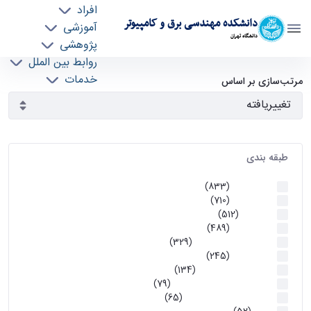
افراد
دانشکده مهندسی برق و کامپیوتر
آموزشی
دانشگاه تهران
پژوهشی
روابط بین الملل
آرشیو اطلاعیه ها - ece- دانشکده مهندسی برق و
خدمات
مرتب‌سازی بر اساس
جذب نیرو
کامپیوتر
طبقه بندی
اطلاعیه ها
(833)
اطلاعیه ها
(710)
آموزشی
(512)
اطلاعیه ها
(489)
اطلاعیه‌های‌ آموزشی
(329)
اطلاعیه ها
(245)
اطلاعیه‌های عمومی
(134)
معاونت تحصیلات تکمیلی
(79)
اخبار آموزش کارشناسی
(65)