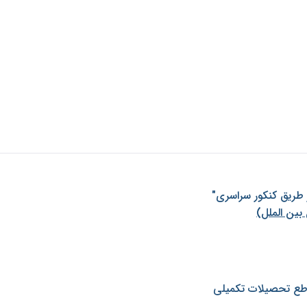
ز طريق كنكور سراسری"
بین الملل)
طع تحصیلات تکمیلی