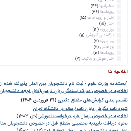
اخبار
(52)
سخنرانیها
(44)
رویدادها
(36)
اخبار و رویداد ها
(15)
اخبار
(15)
روز پروژه
(14)
کارگاه‌های آموزشی
(11)
روز پروژه
(11)
پژوهشی
(11)
رویدادها
(10)
اخبار هوش و رباتیک
(7)
اطلاعیه ها
"بخشنامه وزارت علوم - ثبت نام دانشجويان بين الملل پذيرفته شده ا
اطلاعیه در خصوص مدرک بسندگی زبان فارسی(قابل توجه دانشجویان 
تقسیم بندی گرایش‌های مقطع دکتری
(31 فروردین 1404)
شيوه نامه نگارش پايان نامه/رساله در دانشگاه تهران
اطلاعیه در خصوص ارسال فرم درخواست آموزشی
(دی 1403)
نحوه دریافت تاییدیه تحصیلی مقطع قبل در خصوص دانشجویان مقا
قابل توجه دانشجویان درس روش تحقیق 1و2
(12 تیر 1403)