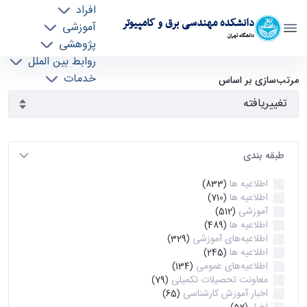
افراد
دانشکده مهندسی برق و کامپیوتر
آموزشی
دانشگاه تهران
پژوهشی
روابط بین الملل
آرشیو اطلاعیه ها - ece- دانشکده مهندسی برق و
خدمات
مرتب‌سازی بر اساس
جذب نیرو
کامپیوتر
طبقه بندی
اطلاعیه ها
(833)
اطلاعیه ها
(710)
آموزشی
(512)
اطلاعیه ها
(489)
اطلاعیه‌های‌ آموزشی
(329)
اطلاعیه ها
(245)
اطلاعیه‌های عمومی
(134)
معاونت تحصیلات تکمیلی
(79)
اخبار آموزش کارشناسی
(65)