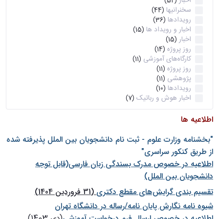
اخبار
(52)
سخنرانیها
(44)
رویدادها
(36)
اخبار و رویداد ها
(15)
اخبار
(15)
روز پروژه
(14)
کارگاه‌های آموزشی
(11)
روز پروژه
(11)
پژوهشی
(11)
رویدادها
(10)
اخبار هوش و رباتیک
(7)
اطلاعیه ها
"بخشنامه وزارت علوم - ثبت نام دانشجويان بين الملل پذيرفته شده
از طريق كنكور سراسری"
اطلاعیه در خصوص مدرک بسندگی زبان فارسی(قابل توجه
دانشجویان بین الملل)
تقسیم بندی گرایش‌های مقطع دکتری
(31 فروردین 1404)
شيوه نامه نگارش پايان نامه/رساله در دانشگاه تهران
اطلاعیه در خصوص ارسال فرم درخواست آموزشی
(دی 1403)