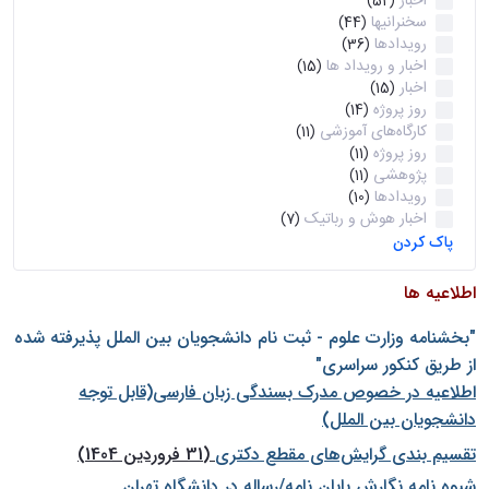
اخبار
(52)
سخنرانیها
(44)
رویدادها
(36)
اخبار و رویداد ها
(15)
اخبار
(15)
روز پروژه
(14)
کارگاه‌های آموزشی
(11)
روز پروژه
(11)
پژوهشی
(11)
رویدادها
(10)
اخبار هوش و رباتیک
(7)
پاک کردن
اطلاعیه ها
"بخشنامه وزارت علوم - ثبت نام دانشجويان بين الملل پذيرفته شده
از طريق كنكور سراسری"
اطلاعیه در خصوص مدرک بسندگی زبان فارسی(قابل توجه
دانشجویان بین الملل)
تقسیم بندی گرایش‌های مقطع دکتری
(31 فروردین 1404)
شيوه نامه نگارش پايان نامه/رساله در دانشگاه تهران