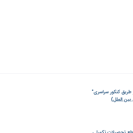
ز طريق كنكور سراسری"
بین الملل)
طع تحصیلات تکمیلی