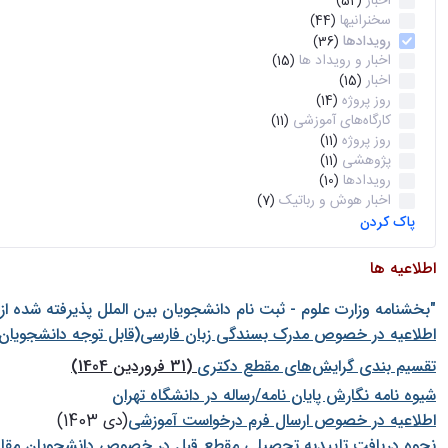
اخبار
(52)
سخنرانیها
(44)
رویدادها
(36)
اخبار و رویداد ها
(15)
اخبار
(15)
روز پروژه
(14)
کارگاه‌های آموزشی
(11)
روز پروژه
(11)
پژوهشی
(11)
رویدادها
(10)
اخبار هوش و رباتیک
(7)
پاک کردن
اطلاعیه ها
"بخشنامه وزارت علوم - ثبت نام دانشجويان بين الملل پذيرفته شده ا
اطلاعیه در خصوص مدرک بسندگی زبان فارسی(قابل توجه دانشجویان 
تقسیم بندی گرایش‌های مقطع دکتری
(31 فروردین 1404)
شيوه نامه نگارش پايان نامه/رساله در دانشگاه تهران
اطلاعیه در خصوص ارسال فرم درخواست آموزشی
(دی 1403)
نحوه دریافت تاییدیه تحصیلی مقطع قبل در خصوص دانشجویان مقا