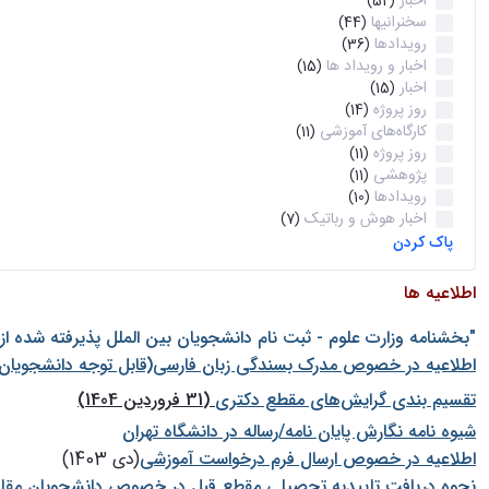
اخبار
(52)
سخنرانیها
(44)
رویدادها
(36)
اخبار و رویداد ها
(15)
اخبار
(15)
روز پروژه
(14)
کارگاه‌های آموزشی
(11)
روز پروژه
(11)
پژوهشی
(11)
رویدادها
(10)
اخبار هوش و رباتیک
(7)
پاک کردن
اطلاعیه ها
"بخشنامه وزارت علوم - ثبت نام دانشجويان بين الملل پذيرفته شده ا
اطلاعیه در خصوص مدرک بسندگی زبان فارسی(قابل توجه دانشجویان 
تقسیم بندی گرایش‌های مقطع دکتری
(31 فروردین 1404)
شيوه نامه نگارش پايان نامه/رساله در دانشگاه تهران
اطلاعیه در خصوص ارسال فرم درخواست آموزشی
(دی 1403)
نحوه دریافت تاییدیه تحصیلی مقطع قبل در خصوص دانشجویان مقا