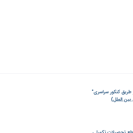
ز طريق كنكور سراسری"
بین الملل)
طع تحصیلات تکمیلی