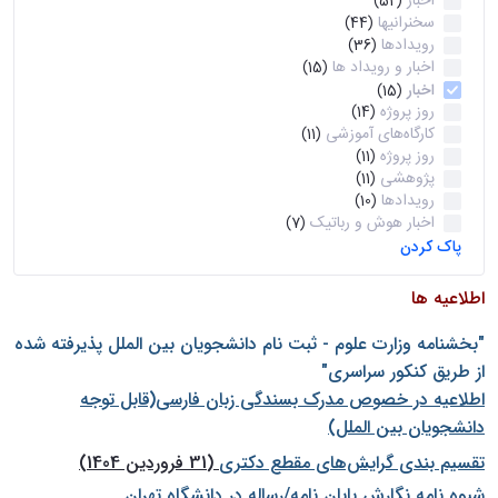
اخبار
(52)
سخنرانیها
(44)
رویدادها
(36)
اخبار و رویداد ها
(15)
اخبار
(15)
روز پروژه
(14)
کارگاه‌های آموزشی
(11)
روز پروژه
(11)
پژوهشی
(11)
رویدادها
(10)
اخبار هوش و رباتیک
(7)
پاک کردن
اطلاعیه ها
"بخشنامه وزارت علوم - ثبت نام دانشجويان بين الملل پذيرفته شده
از طريق كنكور سراسری"
اطلاعیه در خصوص مدرک بسندگی زبان فارسی(قابل توجه
دانشجویان بین الملل)
تقسیم بندی گرایش‌های مقطع دکتری
(31 فروردین 1404)
شيوه نامه نگارش پايان نامه/رساله در دانشگاه تهران