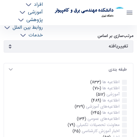
افراد
دانشکده مهندسی برق و کامپیوتر
آموزشی
دانشگاه تهران
پژوهشی
روابط بین الملل
آرشیو اطلاعیه ها - ece- دانشکده مهندسی برق و
خدمات
مرتب‌سازی بر اساس
جذب نیرو
کامپیوتر
طبقه بندی
اطلاعیه ها
(833)
اطلاعیه ها
(710)
آموزشی
(512)
اطلاعیه ها
(489)
اطلاعیه‌های‌ آموزشی
(329)
اطلاعیه ها
(245)
اطلاعیه‌های عمومی
(134)
معاونت تحصیلات تکمیلی
(79)
اخبار آموزش کارشناسی
(65)