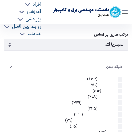
افراد
دانشکده مهندسی برق و کامپیوتر
آموزشی
دانشگاه تهران
پژوهشی
روابط بین الملل
آرشیو اطلاعیه ها - ece- دانشکده مهندسی برق و
خدمات
مرتب‌سازی بر اساس
جذب نیرو
کامپیوتر
طبقه بندی
اطلاعیه ها
(833)
اطلاعیه ها
(710)
آموزشی
(512)
اطلاعیه ها
(489)
اطلاعیه‌های‌ آموزشی
(329)
اطلاعیه ها
(245)
اطلاعیه‌های عمومی
(134)
معاونت تحصیلات تکمیلی
(79)
اخبار آموزش کارشناسی
(65)