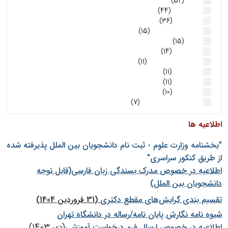
اخبار
(52)
سخنرانیها
(44)
رویدادها
(36)
اخبار و رویداد ها
(15)
اخبار
(15)
روز پروژه
(14)
کارگاه‌های آموزشی
(11)
روز پروژه
(11)
پژوهشی
(11)
رویدادها
(10)
اخبار هوش و رباتیک
(7)
اطلاعیه ها
"بخشنامه وزارت علوم - ثبت نام دانشجويان بين الملل پذيرفته شده
از طريق كنكور سراسری"
اطلاعیه در خصوص مدرک بسندگی زبان فارسی(قابل توجه
دانشجویان بین الملل)
تقسیم بندی گرایش‌های مقطع دکتری
(31 فروردین 1404)
شيوه نامه نگارش پايان نامه/رساله در دانشگاه تهران
اطلاعیه در خصوص ارسال فرم درخواست آموزشی
(دی 1403)