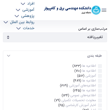
افراد
دانشکده مهندسی برق و کامپیوتر
آموزشی
دانشگاه تهران
پژوهشی
روابط بین الملل
آرشیو اطلاعیه ها - ece- دانشکده مهندسی برق و
خدمات
مرتب‌سازی بر اساس
جذب نیرو
کامپیوتر
طبقه بندی
اطلاعیه ها
(833)
اطلاعیه ها
(710)
آموزشی
(512)
اطلاعیه ها
(489)
اطلاعیه‌های‌ آموزشی
(329)
اطلاعیه ها
(245)
اطلاعیه‌های عمومی
(134)
معاونت تحصیلات تکمیلی
(79)
اخبار آموزش کارشناسی
(65)