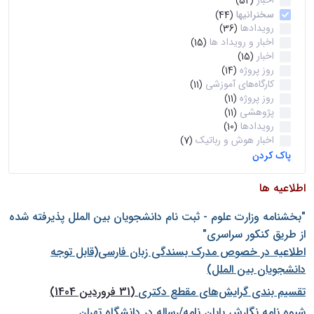
اخبار
(52)
سخنرانیها
(44)
رویدادها
(36)
اخبار و رویداد ها
(15)
اخبار
(15)
روز پروژه
(14)
کارگاه‌های آموزشی
(11)
روز پروژه
(11)
پژوهشی
(11)
رویدادها
(10)
اخبار هوش و رباتیک
(7)
پاک کردن
اطلاعیه ها
"بخشنامه وزارت علوم - ثبت نام دانشجويان بين الملل پذيرفته شده
از طريق كنكور سراسری"
اطلاعیه در خصوص مدرک بسندگی زبان فارسی(قابل توجه
دانشجویان بین الملل)
تقسیم بندی گرایش‌های مقطع دکتری
(31 فروردین 1404)
شيوه نامه نگارش پايان نامه/رساله در دانشگاه تهران