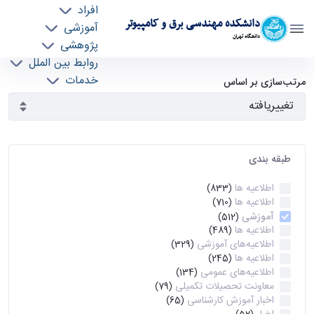
افراد
دانشکده مهندسی برق و کامپیوتر
آموزشی
دانشگاه تهران
پژوهشی
روابط بین الملل
آرشیو اطلاعیه ها - ece- دانشکده مهندسی برق و
خدمات
مرتب‌سازی بر اساس
جذب نیرو
کامپیوتر
طبقه بندی
اطلاعیه ها
(833)
اطلاعیه ها
(710)
آموزشی
(512)
اطلاعیه ها
(489)
اطلاعیه‌های‌ آموزشی
(329)
اطلاعیه ها
(245)
اطلاعیه‌های عمومی
(134)
معاونت تحصیلات تکمیلی
(79)
اخبار آموزش کارشناسی
(65)