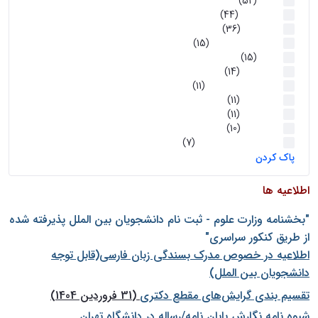
اخبار
(52)
سخنرانیها
(44)
رویدادها
(36)
اخبار و رویداد ها
(15)
اخبار
(15)
روز پروژه
(14)
کارگاه‌های آموزشی
(11)
روز پروژه
(11)
پژوهشی
(11)
رویدادها
(10)
اخبار هوش و رباتیک
(7)
پاک کردن
اطلاعیه ها
"بخشنامه وزارت علوم - ثبت نام دانشجويان بين الملل پذيرفته شده
از طريق كنكور سراسری"
اطلاعیه در خصوص مدرک بسندگی زبان فارسی(قابل توجه
دانشجویان بین الملل)
تقسیم بندی گرایش‌های مقطع دکتری
(31 فروردین 1404)
شيوه نامه نگارش پايان نامه/رساله در دانشگاه تهران