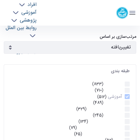
افراد
دانشکده مهندسی برق و کامپیوتر
آموزشی
دانشگاه تهران
پژوهشی
روابط بین الملل
آرشیو اطلاعیه ها - ece- دانشکده مهندسی برق و
خدمات
مرتب‌سازی بر اساس
جذب نیرو
کامپیوتر
طبقه بندی
اطلاعیه ها
(833)
اطلاعیه ها
(710)
آموزشی
(512)
اطلاعیه ها
(489)
اطلاعیه‌های‌ آموزشی
(329)
اطلاعیه ها
(245)
اطلاعیه‌های عمومی
(134)
معاونت تحصیلات تکمیلی
(79)
اخبار آموزش کارشناسی
(65)