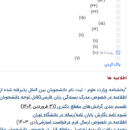
اخبار
(52)
سخنرانیها
(44)
رویدادها
(36)
اخبار و رویداد ها
(15)
اخبار
(15)
روز پروژه
(14)
کارگاه‌های آموزشی
(11)
روز پروژه
(11)
پژوهشی
(11)
رویدادها
(10)
اخبار هوش و رباتیک
(7)
پاک کردن
اطلاعیه ها
"بخشنامه وزارت علوم - ثبت نام دانشجويان بين الملل پذيرفته شده ا
اطلاعیه در خصوص مدرک بسندگی زبان فارسی(قابل توجه دانشجویان 
تقسیم بندی گرایش‌های مقطع دکتری
(31 فروردین 1404)
شيوه نامه نگارش پايان نامه/رساله در دانشگاه تهران
اطلاعیه در خصوص ارسال فرم درخواست آموزشی
(دی 1403)
نحوه دریافت تاییدیه تحصیلی مقطع قبل در خصوص دانشجویان مقا