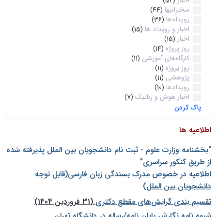
اخبار
(52)
سخنرانیها
(44)
رویدادها
(36)
اخبار و رویداد ها
(15)
اخبار
(15)
روز پروژه
(14)
کارگاه‌های آموزشی
(11)
روز پروژه
(11)
پژوهشی
(11)
رویدادها
(10)
اخبار هوش و رباتیک
(7)
پاک کردن
اطلاعیه ها
"بخشنامه وزارت علوم - ثبت نام دانشجويان بين الملل پذيرفته شده
از طريق كنكور سراسری"
اطلاعیه در خصوص مدرک بسندگی زبان فارسی(قابل توجه
دانشجویان بین الملل)
تقسیم بندی گرایش‌های مقطع دکتری
(31 فروردین 1404)
شيوه نامه نگارش پايان نامه/رساله در دانشگاه تهران