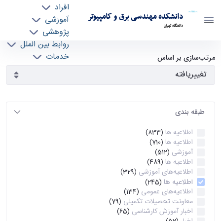
افراد
دانشکده مهندسی برق و کامپیوتر
آموزشی
دانشگاه تهران
پژوهشی
روابط بین الملل
آرشیو اطلاعیه ها - ece- دانشکده مهندسی برق و
خدمات
مرتب‌سازی بر اساس
جذب نیرو
کامپیوتر
طبقه بندی
اطلاعیه ها
(833)
اطلاعیه ها
(710)
آموزشی
(512)
اطلاعیه ها
(489)
اطلاعیه‌های‌ آموزشی
(329)
اطلاعیه ها
(245)
اطلاعیه‌های عمومی
(134)
معاونت تحصیلات تکمیلی
(79)
اخبار آموزش کارشناسی
(65)