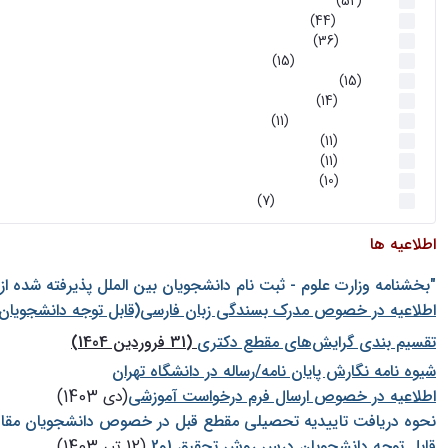
اخبار
(52)
سخنرانیها
(44)
رویدادها
(36)
اخبار و رویداد ها
(15)
اخبار
(15)
روز پروژه
(14)
کارگاه‌های آموزشی
(11)
روز پروژه
(11)
پژوهشی
(11)
رویدادها
(10)
اخبار هوش و رباتیک
(7)
اطلاعیه ها
"بخشنامه وزارت علوم - ثبت نام دانشجويان بين الملل پذيرفته شده ا
اطلاعیه در خصوص مدرک بسندگی زبان فارسی(قابل توجه دانشجویان 
تقسیم بندی گرایش‌های مقطع دکتری
(31 فروردین 1404)
شيوه نامه نگارش پايان نامه/رساله در دانشگاه تهران
اطلاعیه در خصوص ارسال فرم درخواست آموزشی
(دی 1403)
نحوه دریافت تاییدیه تحصیلی مقطع قبل در خصوص دانشجویان مقا
قابل توجه دانشجویان درس روش تحقیق 1و2
(12 تیر 1403)