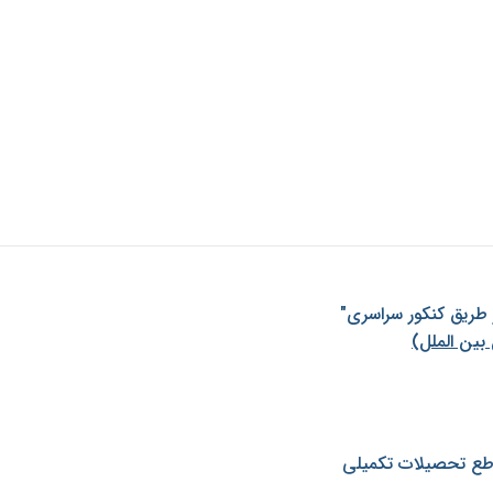
ز طريق كنكور سراسری"
بین الملل)
طع تحصیلات تکمیلی