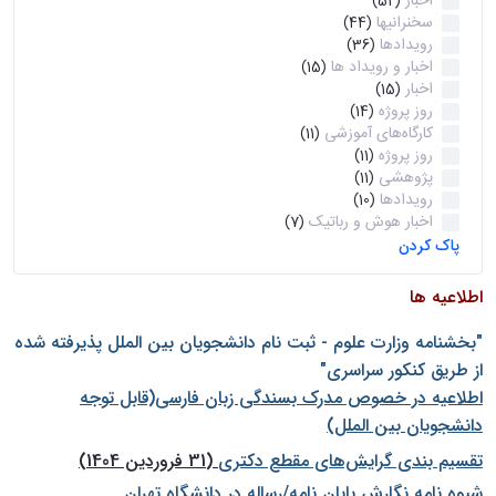
اخبار
(52)
سخنرانیها
(44)
رویدادها
(36)
اخبار و رویداد ها
(15)
اخبار
(15)
روز پروژه
(14)
کارگاه‌های آموزشی
(11)
روز پروژه
(11)
پژوهشی
(11)
رویدادها
(10)
اخبار هوش و رباتیک
(7)
پاک کردن
اطلاعیه ها
"بخشنامه وزارت علوم - ثبت نام دانشجويان بين الملل پذيرفته شده
از طريق كنكور سراسری"
اطلاعیه در خصوص مدرک بسندگی زبان فارسی(قابل توجه
دانشجویان بین الملل)
تقسیم بندی گرایش‌های مقطع دکتری
(31 فروردین 1404)
شيوه نامه نگارش پايان نامه/رساله در دانشگاه تهران