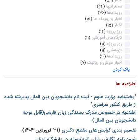
اخبار
(52)
سخنرانیها
(44)
رویدادها
(36)
اخبار و رویداد ها
(15)
اخبار
(15)
روز پروژه
(14)
کارگاه‌های آموزشی
(11)
روز پروژه
(11)
پژوهشی
(11)
رویدادها
(10)
اخبار هوش و رباتیک
(7)
پاک کردن
اطلاعیه ها
"بخشنامه وزارت علوم - ثبت نام دانشجويان بين الملل پذيرفته شده
از طريق كنكور سراسری"
اطلاعیه در خصوص مدرک بسندگی زبان فارسی(قابل توجه
دانشجویان بین الملل)
تقسیم بندی گرایش‌های مقطع دکتری
(31 فروردین 1404)
شيوه نامه نگارش پايان نامه/رساله در دانشگاه تهران