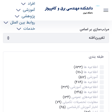
افراد
دانشکده مهندسی برق و کامپیوتر
آموزشی
دانشگاه تهران
پژوهشی
روابط بین الملل
آرشیو اطلاعیه ها - ece- دانشکده مهندسی برق و
خدمات
مرتب‌سازی بر اساس
جذب نیرو
کامپیوتر
طبقه بندی
اطلاعیه ها
(833)
اطلاعیه ها
(710)
آموزشی
(512)
اطلاعیه ها
(489)
اطلاعیه‌های‌ آموزشی
(329)
اطلاعیه ها
(245)
اطلاعیه‌های عمومی
(134)
معاونت تحصیلات تکمیلی
(79)
اخبار آموزش کارشناسی
(65)