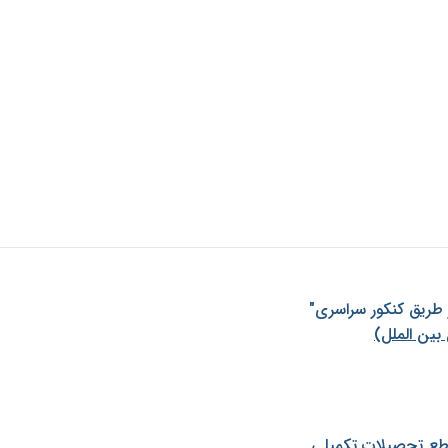
ز طريق كنكور سراسری"
بین الملل)
طع تحصیلات تکمیلی