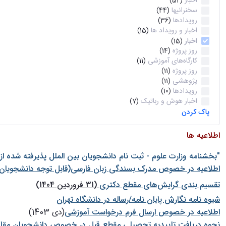
اخبار
(52)
سخنرانیها
(44)
رویدادها
(36)
اخبار و رویداد ها
(15)
اخبار
(15)
روز پروژه
(14)
کارگاه‌های آموزشی
(11)
روز پروژه
(11)
پژوهشی
(11)
رویدادها
(10)
اخبار هوش و رباتیک
(7)
پاک کردن
اطلاعیه ها
"بخشنامه وزارت علوم - ثبت نام دانشجويان بين الملل پذيرفته شده ا
اطلاعیه در خصوص مدرک بسندگی زبان فارسی(قابل توجه دانشجویان 
تقسیم بندی گرایش‌های مقطع دکتری
(31 فروردین 1404)
شيوه نامه نگارش پايان نامه/رساله در دانشگاه تهران
اطلاعیه در خصوص ارسال فرم درخواست آموزشی
(دی 1403)
نحوه دریافت تاییدیه تحصیلی مقطع قبل در خصوص دانشجویان مقا