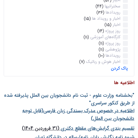
اخبار
(52)
سخنرانیها
(44)
رویدادها
(36)
اخبار و رویداد ها
(15)
اخبار
(15)
روز پروژه
(14)
کارگاه‌های آموزشی
(11)
روز پروژه
(11)
پژوهشی
(11)
رویدادها
(10)
اخبار هوش و رباتیک
(7)
پاک کردن
اطلاعیه ها
"بخشنامه وزارت علوم - ثبت نام دانشجويان بين الملل پذيرفته شده
از طريق كنكور سراسری"
اطلاعیه در خصوص مدرک بسندگی زبان فارسی(قابل توجه
دانشجویان بین الملل)
تقسیم بندی گرایش‌های مقطع دکتری
(31 فروردین 1404)
شيوه نامه نگارش پايان نامه/رساله در دانشگاه تهران