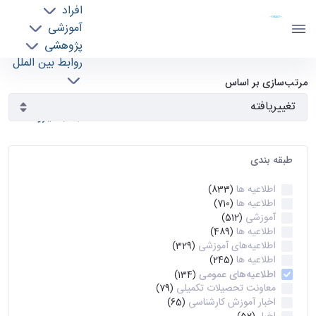
افراد
دانشکده مهندسی برق و کامپیوتر
آموزشی
دانشگاه تهران
پژوهشی
روابط بین الملل
آرشیو اطلاعیه ها - ece- دانشکده مهندسی برق و
خدمات
مرتب‌سازی بر اساس
جذب نیرو
کامپیوتر
طبقه بندی
اطلاعیه ها
(833)
اطلاعیه ها
(710)
آموزشی
(512)
اطلاعیه ها
(489)
اطلاعیه‌های‌ آموزشی
(329)
اطلاعیه ها
(245)
اطلاعیه‌های عمومی
(134)
معاونت تحصیلات تکمیلی
(79)
اخبار آموزش کارشناسی
(65)