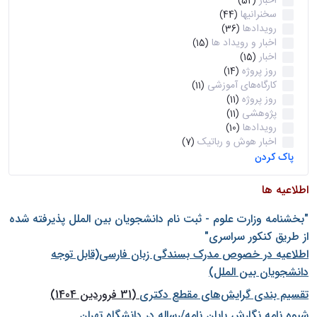
اخبار
(52)
سخنرانیها
(44)
رویدادها
(36)
اخبار و رویداد ها
(15)
اخبار
(15)
روز پروژه
(14)
کارگاه‌های آموزشی
(11)
روز پروژه
(11)
پژوهشی
(11)
رویدادها
(10)
اخبار هوش و رباتیک
(7)
پاک کردن
اطلاعیه ها
"بخشنامه وزارت علوم - ثبت نام دانشجويان بين الملل پذيرفته شده
از طريق كنكور سراسری"
اطلاعیه در خصوص مدرک بسندگی زبان فارسی(قابل توجه
دانشجویان بین الملل)
تقسیم بندی گرایش‌های مقطع دکتری
(31 فروردین 1404)
شيوه نامه نگارش پايان نامه/رساله در دانشگاه تهران