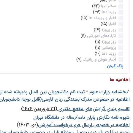
اخبار
(52)
سخنرانیها
(44)
رویدادها
(36)
اخبار و رویداد ها
(15)
اخبار
(15)
روز پروژه
(14)
کارگاه‌های آموزشی
(11)
روز پروژه
(11)
پژوهشی
(11)
رویدادها
(10)
اخبار هوش و رباتیک
(7)
پاک کردن
اطلاعیه ها
"بخشنامه وزارت علوم - ثبت نام دانشجويان بين الملل پذيرفته شده ا
اطلاعیه در خصوص مدرک بسندگی زبان فارسی(قابل توجه دانشجویان 
تقسیم بندی گرایش‌های مقطع دکتری
(31 فروردین 1404)
شيوه نامه نگارش پايان نامه/رساله در دانشگاه تهران
اطلاعیه در خصوص ارسال فرم درخواست آموزشی
(دی 1403)
نحوه دریافت تاییدیه تحصیلی مقطع قبل در خصوص دانشجویان مقا