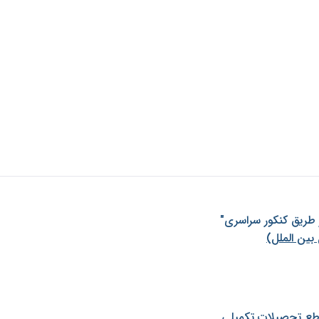
ز طريق كنكور سراسری"
بین الملل)
طع تحصیلات تکمیلی