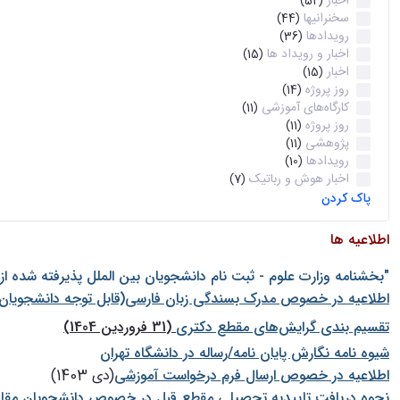
اخبار
(52)
سخنرانیها
(44)
رویدادها
(36)
اخبار و رویداد ها
(15)
اخبار
(15)
روز پروژه
(14)
کارگاه‌های آموزشی
(11)
روز پروژه
(11)
پژوهشی
(11)
رویدادها
(10)
اخبار هوش و رباتیک
(7)
پاک کردن
اطلاعیه ها
"بخشنامه وزارت علوم - ثبت نام دانشجويان بين الملل پذيرفته شده ا
اطلاعیه در خصوص مدرک بسندگی زبان فارسی(قابل توجه دانشجویان 
تقسیم بندی گرایش‌های مقطع دکتری
(31 فروردین 1404)
شيوه نامه نگارش پايان نامه/رساله در دانشگاه تهران
اطلاعیه در خصوص ارسال فرم درخواست آموزشی
(دی 1403)
نحوه دریافت تاییدیه تحصیلی مقطع قبل در خصوص دانشجویان مقا