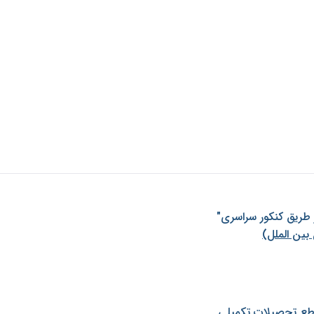
ز طريق كنكور سراسری"
بین الملل)
طع تحصیلات تکمیلی