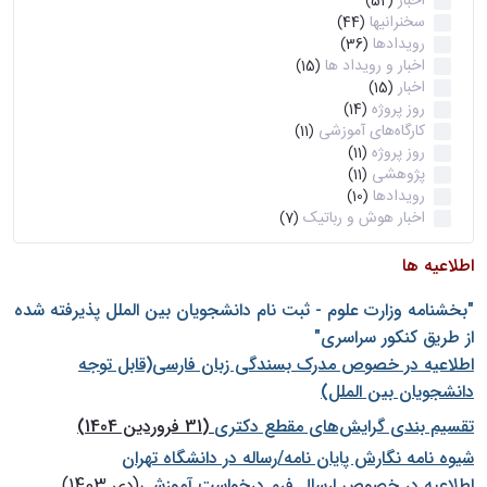
اخبار
(52)
سخنرانیها
(44)
رویدادها
(36)
اخبار و رویداد ها
(15)
اخبار
(15)
روز پروژه
(14)
کارگاه‌های آموزشی
(11)
روز پروژه
(11)
پژوهشی
(11)
رویدادها
(10)
اخبار هوش و رباتیک
(7)
اطلاعیه ها
"بخشنامه وزارت علوم - ثبت نام دانشجويان بين الملل پذيرفته شده
از طريق كنكور سراسری"
اطلاعیه در خصوص مدرک بسندگی زبان فارسی(قابل توجه
دانشجویان بین الملل)
تقسیم بندی گرایش‌های مقطع دکتری
(31 فروردین 1404)
شيوه نامه نگارش پايان نامه/رساله در دانشگاه تهران
اطلاعیه در خصوص ارسال فرم درخواست آموزشی
(دی 1403)