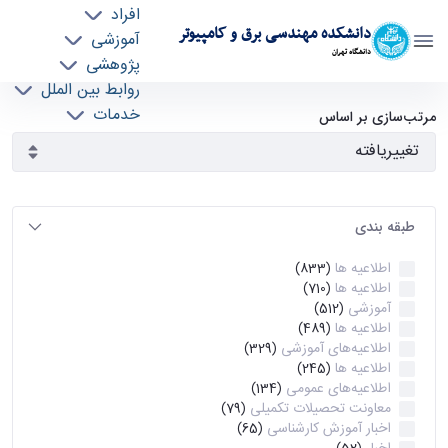
افراد
دانشکده مهندسی برق و کامپیوتر
آموزشی
دانشگاه تهران
پژوهشی
روابط بین الملل
آرشیو اطلاعیه ها - ece- دانشکده مهندسی برق و
خدمات
مرتب‌سازی بر اساس
جذب نیرو
کامپیوتر
طبقه بندی
اطلاعیه ها
(833)
اطلاعیه ها
(710)
آموزشی
(512)
اطلاعیه ها
(489)
اطلاعیه‌های‌ آموزشی
(329)
اطلاعیه ها
(245)
اطلاعیه‌های عمومی
(134)
معاونت تحصیلات تکمیلی
(79)
اخبار آموزش کارشناسی
(65)