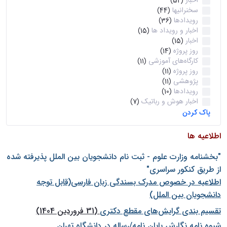
اخبار
(52)
سخنرانیها
(44)
رویدادها
(36)
اخبار و رویداد ها
(15)
اخبار
(15)
روز پروژه
(14)
کارگاه‌های آموزشی
(11)
روز پروژه
(11)
پژوهشی
(11)
رویدادها
(10)
اخبار هوش و رباتیک
(7)
پاک کردن
اطلاعیه ها
"بخشنامه وزارت علوم - ثبت نام دانشجويان بين الملل پذيرفته شده
از طريق كنكور سراسری"
اطلاعیه در خصوص مدرک بسندگی زبان فارسی(قابل توجه
دانشجویان بین الملل)
تقسیم بندی گرایش‌های مقطع دکتری
(31 فروردین 1404)
شيوه نامه نگارش پايان نامه/رساله در دانشگاه تهران