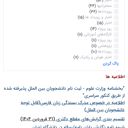
اخبار
(52)
سخنرانیها
(44)
رویدادها
(36)
اخبار و رویداد ها
(15)
اخبار
(15)
روز پروژه
(14)
کارگاه‌های آموزشی
(11)
روز پروژه
(11)
پژوهشی
(11)
رویدادها
(10)
اخبار هوش و رباتیک
(7)
پاک کردن
اطلاعیه ها
"بخشنامه وزارت علوم - ثبت نام دانشجويان بين الملل پذيرفته شده
از طريق كنكور سراسری"
اطلاعیه در خصوص مدرک بسندگی زبان فارسی(قابل توجه
دانشجویان بین الملل)
تقسیم بندی گرایش‌های مقطع دکتری
(31 فروردین 1404)
شيوه نامه نگارش پايان نامه/رساله در دانشگاه تهران